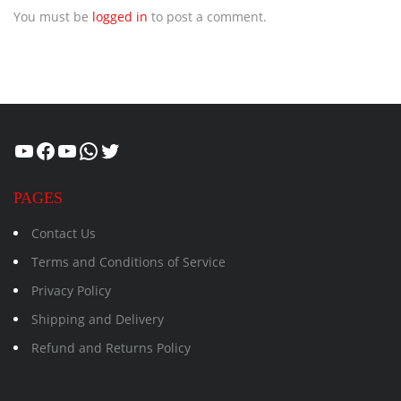
You must be
logged in
to post a comment.
Healthcity
Facebook
Suman Healthcity
WhatsApp
Twitter
PAGES
Contact Us
Terms and Conditions of Service
Privacy Policy
Shipping and Delivery
Refund and Returns Policy