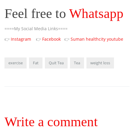
Feel free to
Whatsapp
====My Social Media Links====
👉
Instagram
👉
Facebook
👉
Suman healthcity youtube
exercise
Fat
Quit Tea
Tea
weight loss
Write a comment